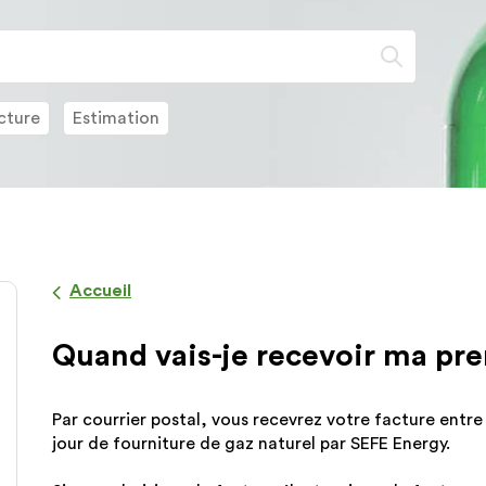
Lorsque
l'on
saisit
des
cture
Estimation
valeurs
dans
la
barre
de
recherch
des
Accueil
suggesti
s'affiche
Quand vais-je recevoir ma pre
automat
pour
faciliter
Par courrier postal, vous recevrez votre facture entre 
la
jour de fourniture de gaz naturel par SEFE Energy.
sélection