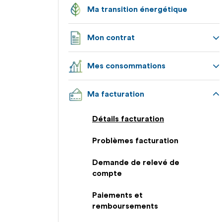
Ma transition énergétique
Mon contrat
Appuyez
Mes consommations
pour
afficher
Appuyez
les
Ma facturation
pour
sous-
afficher
catégories
Appuyez
les
Détails facturation
pour
sous-
afficher
catégories
Problèmes facturation
les
sous-
Demande de relevé de
catégories
compte
Paiements et
remboursements