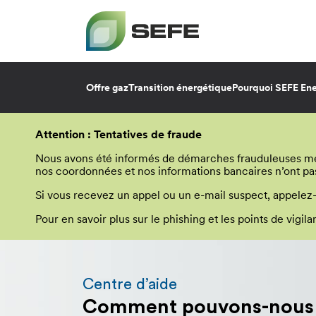
Offre gaz
Transition énergétique
Pourquoi SEFE Ene
Aller
au
Attention : Tentatives de fraude
contenu
principal
Nous avons été informés de démarches frauduleuses menée
nos coordonnées et nos informations bancaires n’ont pa
Si vous recevez un appel ou un e-mail suspect, appelez
Pour en savoir plus sur le phishing et les points de vigi
Vous
allez
être
Centre d’aide
redirigé
Comment pouvons-nous v
vers