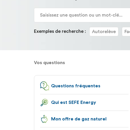
la
description
détaillée
de
la
Exemples de recherche :
Autorelève
Fa
question.
Vos questions
Questions fréquentes
Qui est SEFE Energy
Mon offre de gaz naturel