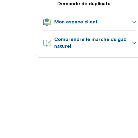
Demande de duplicata
Mon espace client
Appuyez
Comprendre le marché du gaz
pour
naturel
afficher
les
Appuyez
sous-
pour
catégories
afficher
les
sous-
catégories