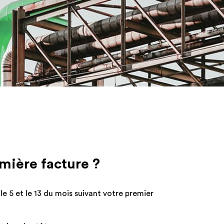
e,
ons
nt
mière facture ?
iquement
le 5 et le 13 du mois suivant votre premier
.