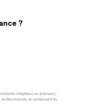
rance ?
s carbonés (végétaux ou animaux),
u se décompose, en produisant du