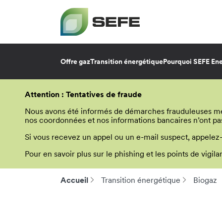
Offre gaz
Transition énergétique
Pourquoi SEFE Ene
Aller
au
Attention : Tentatives de fraude
contenu
principal
Nous avons été informés de démarches frauduleuses menée
nos coordonnées et nos informations bancaires n’ont pa
Si vous recevez un appel ou un e-mail suspect, appelez
Pour en savoir plus sur le phishing et les points de vigi
Accueil
Transition énergétique
Biogaz
Fil
d'Ariane