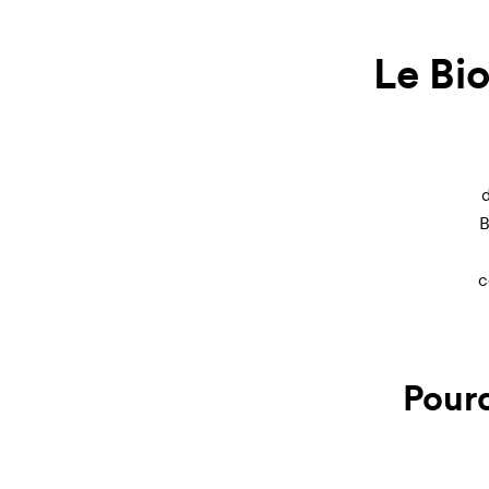
Le Bio
B
c
Pourq