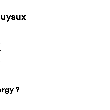
 tuyaux
e
x.
il
ergy ?