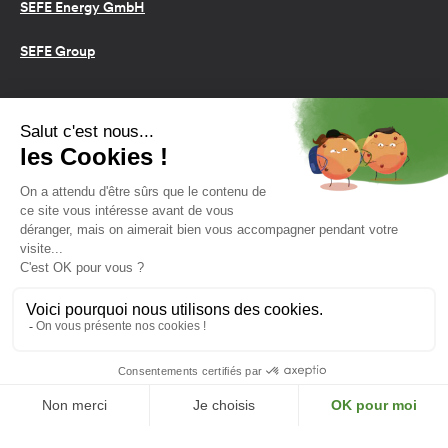
SEFE Energy GmbH
SEFE Group
Conditions d’utilisation
Cookies
Politique de confidentialité
2026 SEFE Energy
159 rue Anatole France, 92309
Levallois-Perret, France
L'énergie est notre avenir,
économisons-la