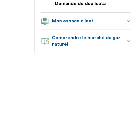
Demande de duplicata
Mon espace client
Appuyez
Comprendre le marché du gaz
pour
naturel
afficher
les
Appuyez
sous-
pour
catégories
afficher
les
sous-
catégories