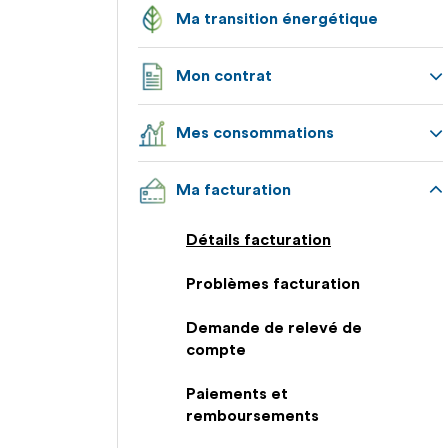
Ma transition énergétique
Mon contrat
Appuyez
Mes consommations
pour
afficher
Appuyez
les
Ma facturation
pour
sous-
afficher
catégories
Appuyez
les
Détails facturation
pour
sous-
afficher
catégories
Problèmes facturation
les
sous-
Demande de relevé de
catégories
compte
Paiements et
remboursements