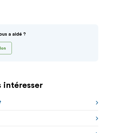
ous a aidé ?
Non
 intéresser
?