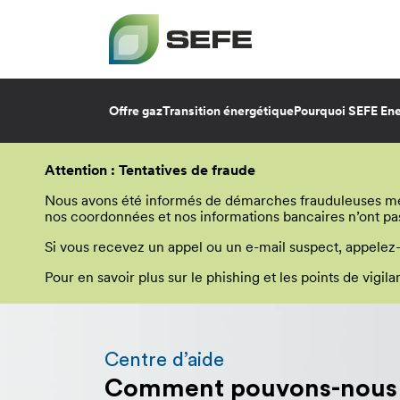
Offre gaz
Transition énergétique
Pourquoi SEFE Ene
Aller
au
Attention : Tentatives de fraude
contenu
principal
Nous avons été informés de démarches frauduleuses menée
nos coordonnées et nos informations bancaires n’ont pa
Si vous recevez un appel ou un e-mail suspect, appelez
Pour en savoir plus sur le phishing et les points de vigi
Vous
allez
être
Centre d’aide
redirigé
Comment pouvons-nous v
vers