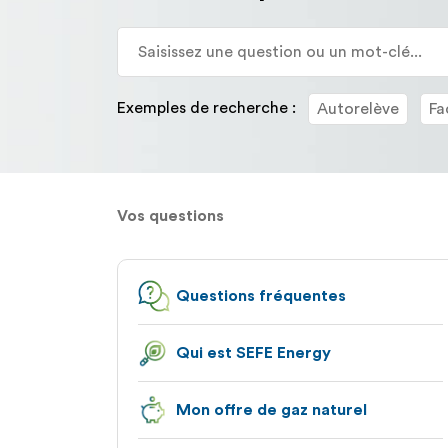
la
description
détaillée
de
la
Exemples de recherche :
Autorelève
Fa
question.
Vos questions
Questions fréquentes
Qui est SEFE Energy
Mon offre de gaz naturel