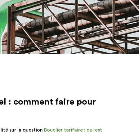
e,
ons
nt
rel : comment faire pour
iquement
.
ilité sur la question
Bouclier tarifaire : qui est