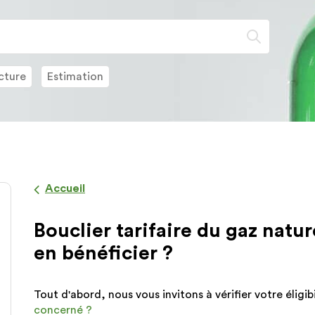
Lorsque
l'on
saisit
des
cture
Estimation
valeurs
dans
la
barre
de
recherch
des
Accueil
suggesti
s'affiche
Bouclier tarifaire du gaz natu
automat
pour
en bénéficier ?
faciliter
la
sélection
Tout d'abord, nous vous invitons à vérifier votre éligib
concerné ?