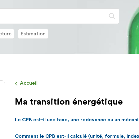
Lorsque
l'on
saisit
des
cture
Estimation
valeurs
dans
la
barre
de
recherch
des
Accueil
suggesti
s'affiche
Ma transition énergétique
automat
pour
faciliter
Le CPB est-il une taxe, une redevance ou un mécan
la
sélection
Comment le CPB est-il calculé (unité, formule, index