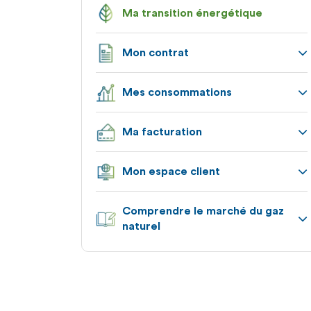
Ma transition énergétique
Mon contrat
Appuyez
Mes consommations
pour
afficher
Appuyez
les
Ma facturation
pour
sous-
afficher
catégories
Appuyez
les
Mon espace client
pour
sous-
afficher
catégories
Appuyez
les
Comprendre le marché du gaz
pour
sous-
naturel
afficher
catégories
les
Appuyez
sous-
pour
catégories
afficher
les