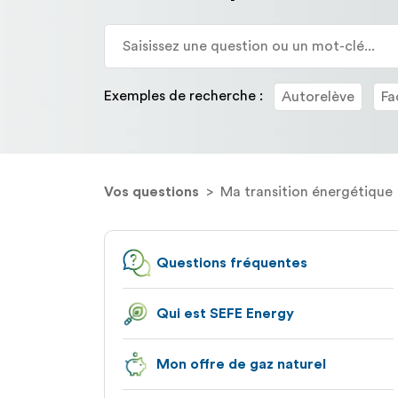
sélectionnées
ont
été
chargées.
Utilisez
Exemples de recherche :
Autorelève
Fa
la
touche
Tab
pour
naviguer
Vos questions
Ma transition énergétique
dans
le
contenu.
Questions fréquentes
Qui est SEFE Energy
Mon offre de gaz naturel