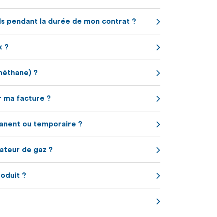
ils pendant la durée de mon contrat ?
x ?
méthane) ?
r ma facture ?
manent ou temporaire ?
ateur de gaz ?
roduit ?