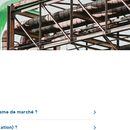
e,
ons
nt
iquement
isme de marché ?
.
ation) ?