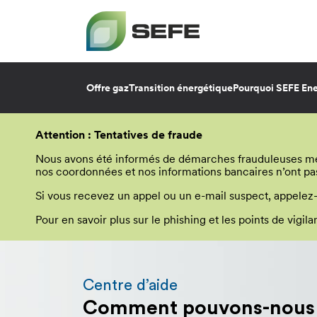
Offre gaz
Transition énergétique
Pourquoi SEFE Ene
Aller
au
Attention : Tentatives de fraude
contenu
principal
Nous avons été informés de démarches frauduleuses menée
nos coordonnées et nos informations bancaires n’ont pa
Si vous recevez un appel ou un e-mail suspect, appelez
Pour en savoir plus sur le phishing et les points de vigi
Les
informations
que
Centre d’aide
vous
Comment pouvons-nous v
avez