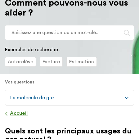
Comment pouvons-nous vous
redirigé
aider ?
vers
la
description
Lo
détaillée
l'
de
sa
la
d
Exemples de recherche :
question.
va
Autorelève
Facture
Estimation
d
la
ba
Vos questions
d
re
d
La molécule de gaz
su
s'
Accueil
a
po
Quels sont les principaux usages du
fa
la