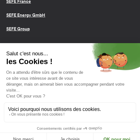
SEFE France
SEFE Energy GmbH
SEFE Group
Conditions d’utilisation
Cookies
Politique de confidentialité
2026 SEFE Energy
159 rue Anatole France, 92309
Levallois-Perret, France
L'énergie est notre avenir,
économisons-la