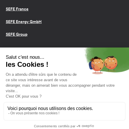
SEFE France
SEFE Energy GmbH
SEFE Group
Conditions d’utilisation
Cookies
Politique de confidentialité
2026 SEFE Energy
159 rue Anatole France, 92309
Levallois-Perret, France
L'énergie est notre avenir,
économisons-la