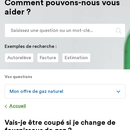
Comment pouvons-nous vous
redirigé
aider ?
vers
la
description
Lo
détaillée
l'
de
sa
la
d
Exemples de recherche :
question.
va
Autorelève
Facture
Estimation
d
la
ba
Vos questions
d
re
d
Mon offre de gaz naturel
su
s'
Accueil
a
po
Vais-je être coupé si je change de
fa
la