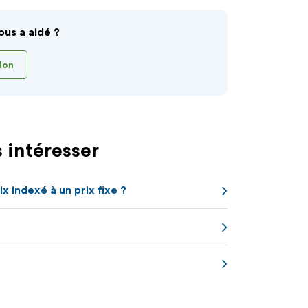
ous a aidé ?
Non
 intéresser
x indexé à un prix fixe ?
?