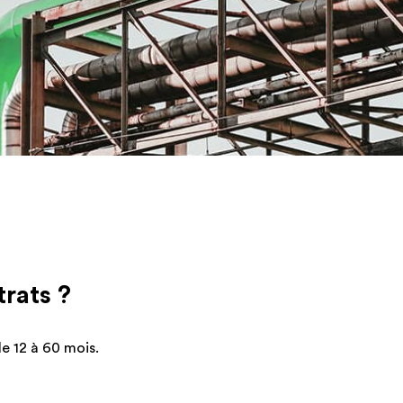
e,
ons
nt
trats ?
iquement
e 12 à 60 mois.
.