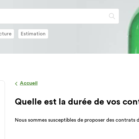
Lorsque
l'on
saisit
des
cture
Estimation
valeurs
dans
la
barre
de
recherch
des
Accueil
suggesti
s'affiche
Quelle est la durée de vos con
automat
pour
faciliter
Nous sommes susceptibles de proposer des contrats d
la
sélection