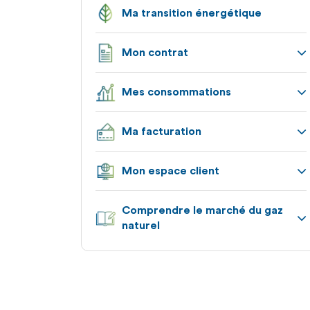
Ma transition énergétique
Mon contrat
Appuyez
Mes consommations
pour
afficher
Appuyez
les
Ma facturation
pour
sous-
afficher
catégories
Appuyez
les
Mon espace client
pour
sous-
afficher
catégories
Appuyez
les
Comprendre le marché du gaz
pour
sous-
naturel
afficher
catégories
les
Appuyez
sous-
pour
catégories
afficher
les