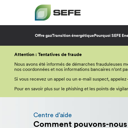
Offre gaz
Transition énergétique
Pourquoi SEFE Ene
Aller
au
Attention : Tentatives de fraude
contenu
principal
Nous avons été informés de démarches frauduleuses menée
nos coordonnées et nos informations bancaires n’ont pa
Si vous recevez un appel ou un e-mail suspect, appelez
Pour en savoir plus sur le phishing et les points de vigi
Vous
allez
être
Centre d’aide
redirigé
Comment pouvons-nous v
vers