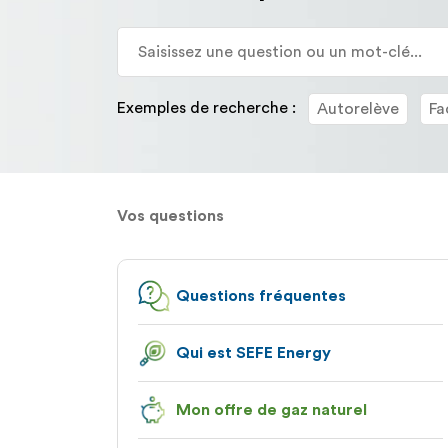
la
description
détaillée
de
la
Exemples de recherche :
Autorelève
Fa
question.
Vos questions
Questions fréquentes
Qui est SEFE Energy
Mon offre de gaz naturel