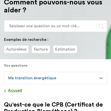
Comment pouvons-nous vous
redirigé
aider ?
vers
la
description
Lo
détaillée
l'
de
sa
la
d
Exemples de recherche :
question.
va
Autorelève
Facture
Estimation
d
la
ba
Vos questions
d
re
d
Ma transition énergétique
su
s'
Accueil
a
po
Qu'est-ce que le CPB (Certificat de
fa
la