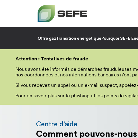
Offre gaz
Transition énergétique
Pourquoi SEFE Ene
Aller
au
Attention : Tentatives de fraude
contenu
principal
Nous avons été informés de démarches frauduleuses menée
nos coordonnées et nos informations bancaires n’ont pa
Si vous recevez un appel ou un e-mail suspect, appelez
Pour en savoir plus sur le phishing et les points de vigi
Vous
allez
être
Centre d’aide
redirigé
Comment pouvons-nous v
vers