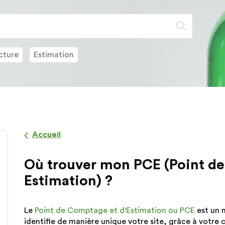
Lorsque
l'on
saisit
des
cture
Estimation
valeurs
dans
la
barre
de
recherch
des
Accueil
suggesti
s'affiche
Où trouver mon PCE (Point d
automat
pour
Estimation) ?
faciliter
la
sélection
Le
Point de Comptage et d'Estimation ou PCE
est un 
identifie de manière unique votre site, grâce à votre 