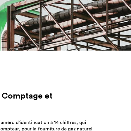
e,
ons
nt
e Comptage et
iquement
.
numéro d'identification à 14 chiffres, qui
compteur, pour la fourniture de gaz naturel.