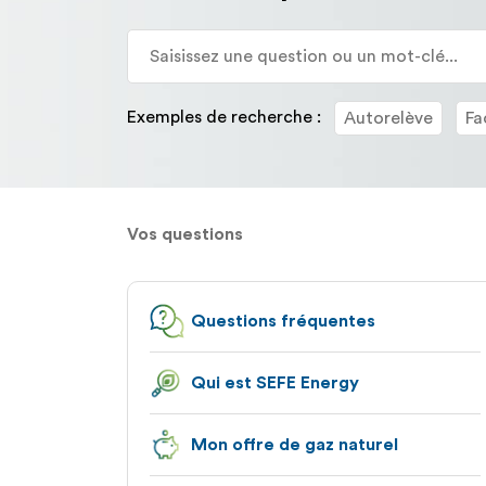
la
description
détaillée
de
la
Exemples de recherche :
Autorelève
Fa
question.
Vos questions
Questions fréquentes
Qui est SEFE Energy
Mon offre de gaz naturel