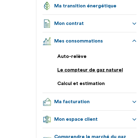
Ma transition énergétique
Mon contrat
Appuyez
Mes consommations
pour
afficher
Appuyez
les
Auto-relève
pour
sous-
afficher
catégories
Le compteur de gaz naturel
les
sous-
Calcul et estimation
catégories
Ma facturation
Appuyez
Mon espace client
pour
afficher
Appuyez
les
Comprendre le marché du gaz
pour