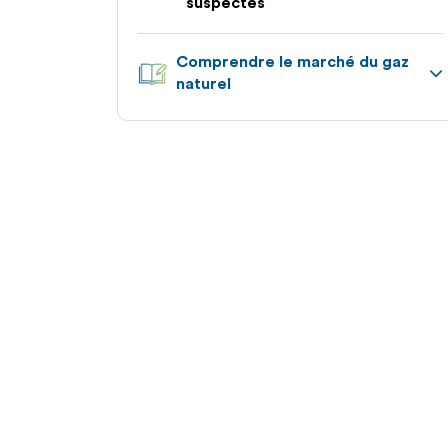
suspectes
Comprendre le marché du gaz
naturel
Appuyez
pour
afficher
les
sous-
catégories