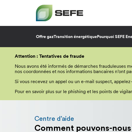
Offre gaz
Transition énergétique
Pourquoi SEFE Ene
Aller
au
Attention : Tentatives de fraude
contenu
principal
Nous avons été informés de démarches frauduleuses menée
nos coordonnées et nos informations bancaires n’ont pa
Si vous recevez un appel ou un e-mail suspect, appelez
Pour en savoir plus sur le phishing et les points de vigi
Vous
allez
être
Centre d’aide
redirigé
Comment pouvons-nous v
vers