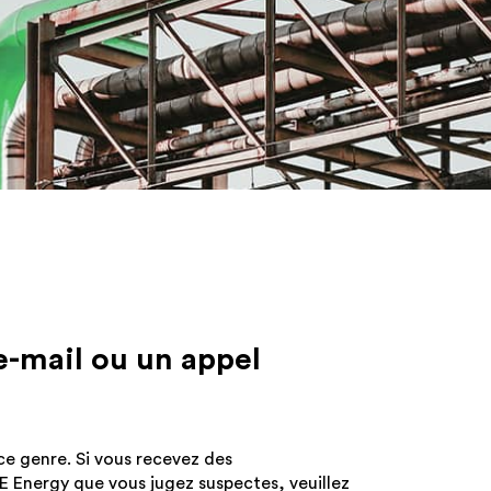
e,
ons
nt
e-mail ou un appel
iquement
.
ce genre. Si vous recevez des
 Energy que vous jugez suspectes, veuillez