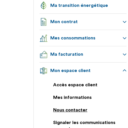
Ma transition énergétique
Mon contrat
Appuyez
Mes consommations
pour
afficher
Appuyez
les
Ma facturation
pour
sous-
afficher
catégories
Appuyez
les
Mon espace client
pour
sous-
afficher
catégories
Appuyez
les
Accès espace client
pour
sous-
afficher
catégories
Mes informations
les
sous-
Nous contacter
catégories
Signaler les communications