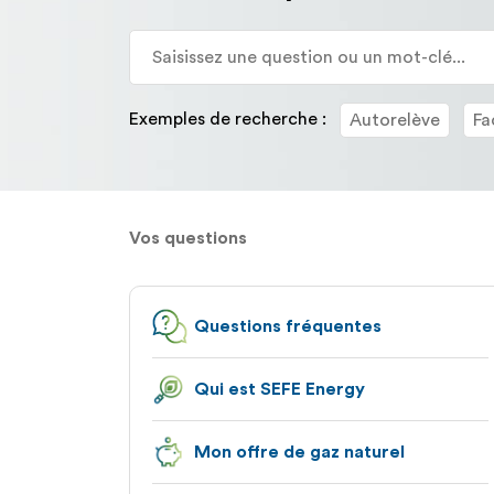
la
description
détaillée
de
la
Exemples de recherche :
Autorelève
Fa
question.
Vos questions
Questions fréquentes
Qui est SEFE Energy
Mon offre de gaz naturel