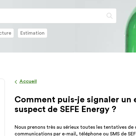
Lorsque
l'on
saisit
des
cture
Estimation
valeurs
dans
la
barre
de
recherch
des
Accueil
suggesti
s'affiche
Comment puis-je signaler un 
automat
pour
suspect de SEFE Energy ?
faciliter
la
sélection
Nous prenons très au sérieux toutes les tentatives de 
communications par e-mail, téléphone ou SMS de SEFE