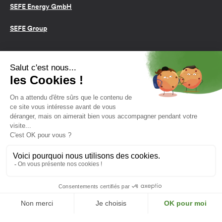
SEFE Energy GmbH
SEFE Group
Conditions d’utilisation
Cookies
Politique de confidentialité
2026 SEFE Energy
159 rue Anatole France, 92309
Levallois-Perret, France
L'énergie est notre avenir,
économisons-la