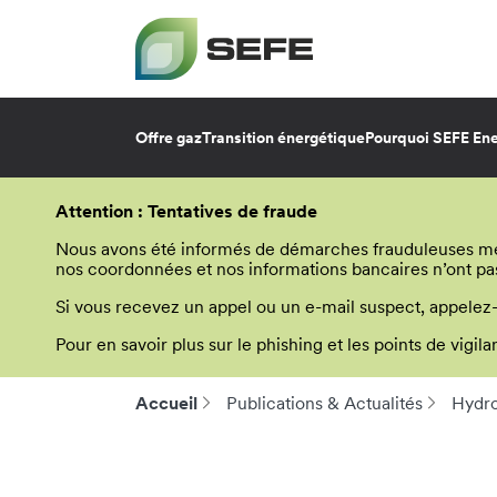
Offre gaz
Transition énergétique
Pourquoi SEFE Ene
Aller
au
Attention : Tentatives de fraude
contenu
principal
Nous avons été informés de démarches frauduleuses menée
nos coordonnées et nos informations bancaires n’ont pa
Si vous recevez un appel ou un e-mail suspect, appelez
Pour en savoir plus sur le phishing et les points de vigi
Accueil
Publications & Actualités
Hydro
Fil
d'Ariane