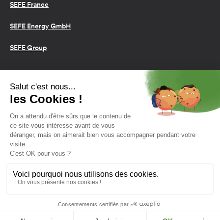
SEFE France
SEFE Energy GmbH
SEFE Group
Conditions d’utilisation
Cookies
Politique de confidentialité
2026 SEFE Energy
159 rue Anatole France, 92309
Levallois-Perret, France
L'énergie est notre avenir,
économisons-la