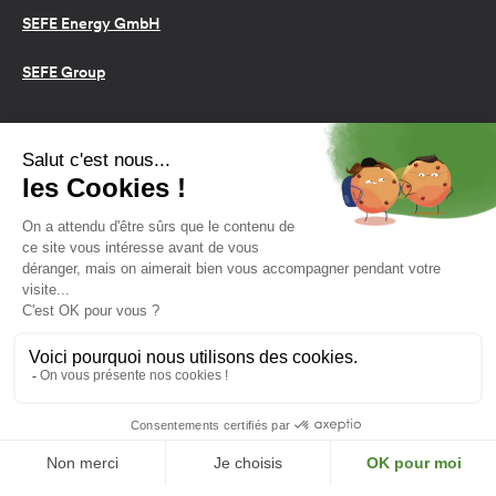
SEFE Energy GmbH
SEFE Group
Conditions d’utilisation
Cookies
Politique de confidentialité
2026 SEFE Energy
159 rue Anatole France, 92309
Levallois-Perret, France
L'énergie est notre avenir,
économisons-la