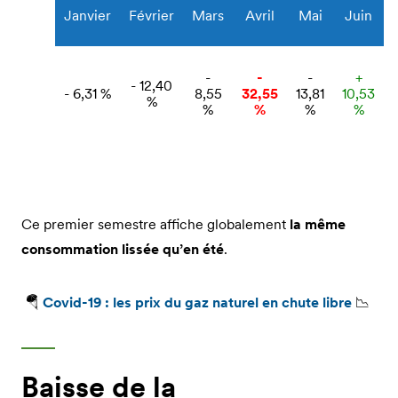
Janvier
Février
Mars
Avril
Mai
Juin
-
-
-
+
- 12,40
- 6,31 %
8,55
32,55
13,81
10,53
%
%
%
%
%
Ce premier semestre affiche globalement
la même
consommation lissée qu’en été
.
🪂
Covid-19 : les prix du gaz naturel en chute libre
📉
Baisse de la