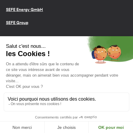
SEFE Energy GmbH
SEFE Group
Conditions d’utilisation
Cookies
Politique de confidentialité
2026 SEFE Energy
159 rue Anatole France, 92309
Levallois-Perret, France
L'énergie est notre avenir,
économisons-la