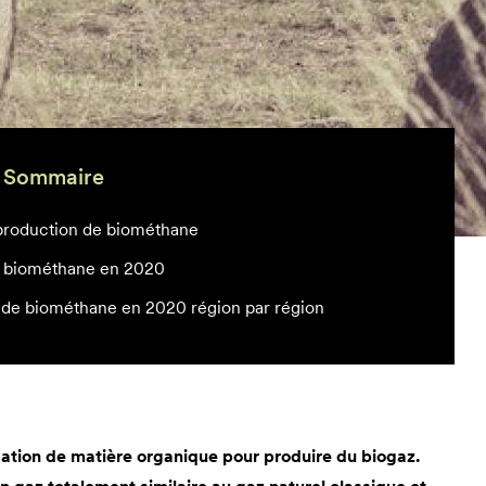
Sommaire
 production de biométhane
on biométhane en 2020
 de biométhane en 2020 région par région
ation de matière organique pour produire du biogaz.