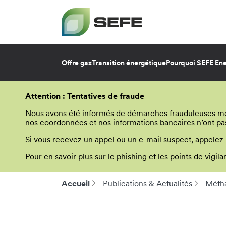
Offre gaz
Transition énergétique
Pourquoi SEFE Ene
Aller
au
Attention : Tentatives de fraude
contenu
principal
Nous avons été informés de démarches frauduleuses menée
nos coordonnées et nos informations bancaires n’ont pa
Si vous recevez un appel ou un e-mail suspect, appelez
Pour en savoir plus sur le phishing et les points de vigi
Accueil
Publications & Actualités
Métha
Fil
d'Ariane