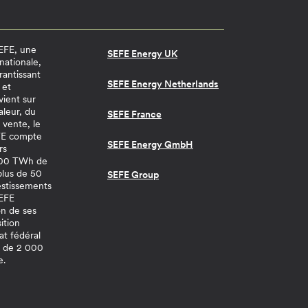
SEFE, une
SEFE Energy UK
nationale,
rantissant
SEFE Energy Netherlands
 et
vient sur
aleur, du
SEFE France
 vente, le
EFE compte
SEFE Energy GmbH
rs
 200 TWh de
 plus de 50
SEFE Group
estissements
SEFE
n de ses
sition
at fédéral
s de 2 000
e.