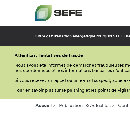
Offre gaz
Transition énergétique
Pourquoi SEFE Ene
Aller
au
Attention : Tentatives de fraude
contenu
principal
Nous avons été informés de démarches frauduleuses menée
nos coordonnées et nos informations bancaires n’ont pa
Si vous recevez un appel ou un e-mail suspect, appelez
Pour en savoir plus sur le phishing et les points de vigi
Accueil
Publications & Actualités
Contr
Fil
d'Ariane