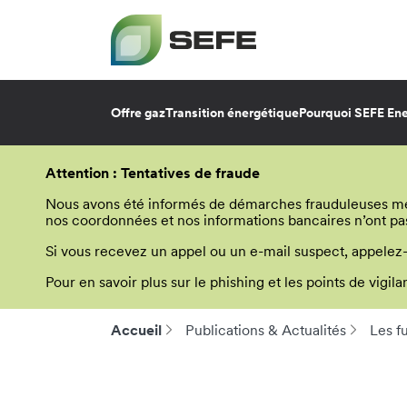
Offre gaz
Transition énergétique
Pourquoi SEFE Ene
Aller
au
Attention : Tentatives de fraude
contenu
principal
Nous avons été informés de démarches frauduleuses menée
nos coordonnées et nos informations bancaires n’ont pa
Si vous recevez un appel ou un e-mail suspect, appelez
Pour en savoir plus sur le phishing et les points de vigi
Accueil
Publications & Actualités
Les f
Fil
d'Ariane