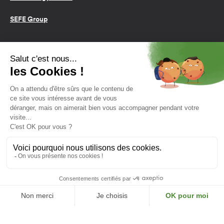
SEFE Group
Conditions d’utilisation
Cookies
Politique de confidentialité
2026 SEFE Energy
159 rue Anatole France, 92309
Levallois-Perret, France
L'énergie est notre avenir,
économisons-la