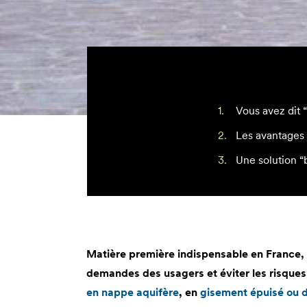
Vous avez dit “
Les avantages 
Une solution “
Matière première indispensable en France, 
demandes des usagers et éviter les risques d
en nappe aquifère
, en
gisement épuisé ou 