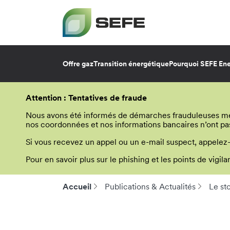
Offre gaz
Transition énergétique
Pourquoi SEFE Ene
Aller
au
Attention : Tentatives de fraude
contenu
principal
Nous avons été informés de démarches frauduleuses menée
nos coordonnées et nos informations bancaires n’ont pa
Si vous recevez un appel ou un e-mail suspect, appelez
Pour en savoir plus sur le phishing et les points de vigi
Accueil
Publications & Actualités
Le st
Fil
d'Ariane