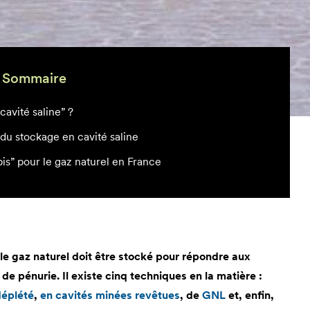
Sommaire
cavité saline” ?
du stockage en cavité saline
bis” pour le gaz naturel en France
le gaz naturel doit être stocké pour répondre aux
e pénurie. Il existe cinq techniques en la matière :
déplété
,
en cavités minées revêtues
, de
GNL
et, enfin,