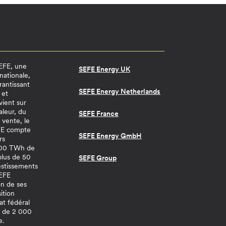
SEFE, une
SEFE Energy UK
nationale,
rantissant
SEFE Energy Netherlands
 et
vient sur
aleur, du
SEFE France
 vente, le
EFE compte
SEFE Energy GmbH
rs
 200 TWh de
 plus de 50
SEFE Group
estissements
SEFE
n de ses
sition
at fédéral
s de 2 000
e.