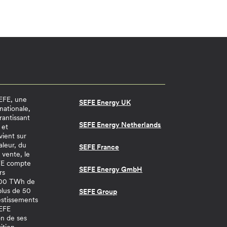
SEFE, une
SEFE Energy UK
nationale,
rantissant
SEFE Energy Netherlands
 et
vient sur
aleur, du
SEFE France
 vente, le
EFE compte
SEFE Energy GmbH
rs
 200 TWh de
 plus de 50
SEFE Group
estissements
SEFE
n de ses