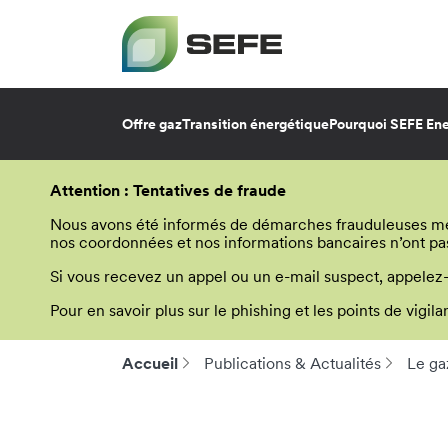
Offre gaz
Transition énergétique
Pourquoi SEFE Ene
Aller
au
Attention : Tentatives de fraude
contenu
principal
Nous avons été informés de démarches frauduleuses menée
nos coordonnées et nos informations bancaires n’ont pa
Si vous recevez un appel ou un e-mail suspect, appelez
Pour en savoir plus sur le phishing et les points de vigi
Accueil
Publications & Actualités
Le ga
Fil
d'Ariane