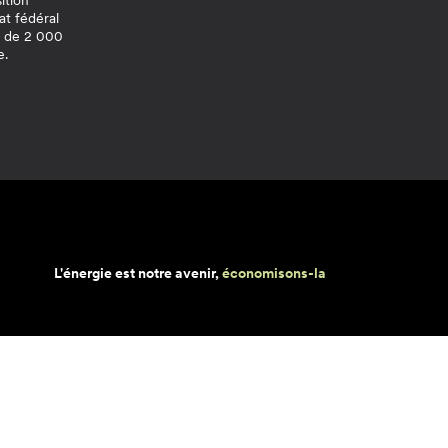
sition
at fédéral
s de 2 000
e.
L'énergie est notre avenir,
économisons-la