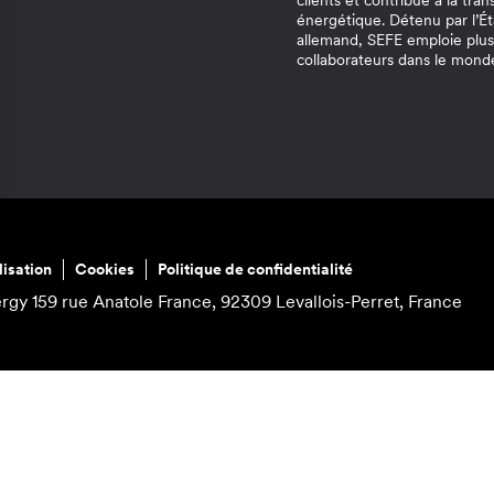
clients et contribue à la tran
énergétique. Détenu par l’Ét
allemand, SEFE emploie plu
collaborateurs dans le mond
lisation
Cookies
Politique de confidentialité
ergy
159 rue Anatole France, 92309 Levallois-Perret, France