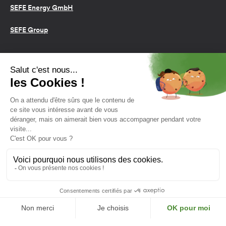
SEFE Energy GmbH
SEFE Group
Conditions d’utilisation
Cookies
Politique de confidentialité
2026 SEFE Energy
159 rue Anatole France, 92309
Levallois-Perret, France
L'énergie est notre avenir,
économisons-la