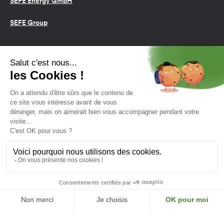
SEFE Energy GmbH
SEFE Group
Conditions d’utilisation
Cookies
Politique de confidentialité
2026 SEFE Energy
159 rue Anatole France, 92309
Levallois-Perret, France
L'énergie est notre avenir,
économisons-la