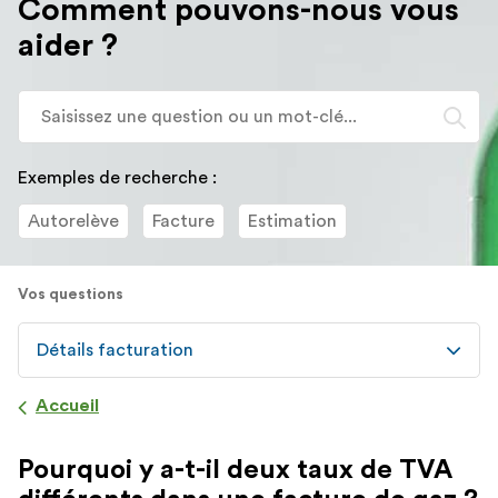
Comment pouvons-nous vous
redirigé
aider ?
vers
la
description
Lo
détaillée
l'
de
sa
la
d
Exemples de recherche :
question.
va
Autorelève
Facture
Estimation
d
la
ba
Vos questions
d
re
d
Détails facturation
su
s'
Accueil
a
po
Pourquoi y a-t-il deux taux de TVA
fa
la